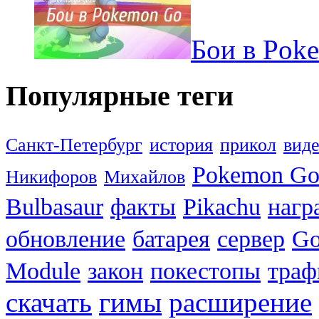
Бои в Pok
Популярные теги
Санкт-Петербург
история
прикол
вид
Pokemon G
Никифоров
Михайлов
Bulbasaur
факты
Pikachu
нагр
обновление
батарея
сервер
Go
Module
закон
покестопы
траф
скачать
гимы
расширение