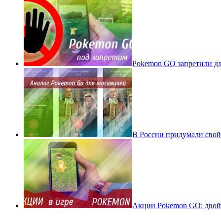
Pokеmon GO запретили для
В России придумали свой
Акции Pokemon GO: двойн