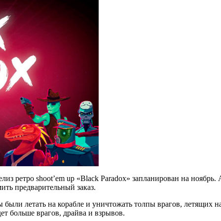
из ретро shoot’em up «Black Paradox» запланирован на ноябрь. А
мить предварительный заказ.
были летать на корабле и уничтожать толпы врагов, летящих на в
дет больше врагов, драйва и взрывов.