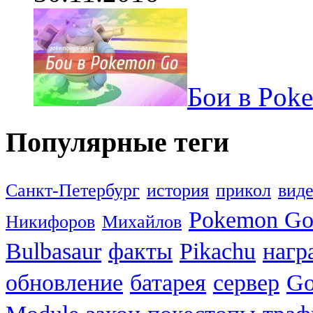
Бои в Pok
Популярные теги
Санкт-Петербург
история
прикол
вид
Pokemon G
Никифоров
Михайлов
Bulbasaur
факты
Pikachu
нагр
обновление
батарея
сервер
Go