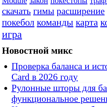
Module
закон
покестопы
траф
скачать
гимы
расширение
к
покебол
команды
карта
игра
Новостной микс
Проверка баланса и ист
Card в 2026 году
Рулонные шторы для ба
функциональное решен