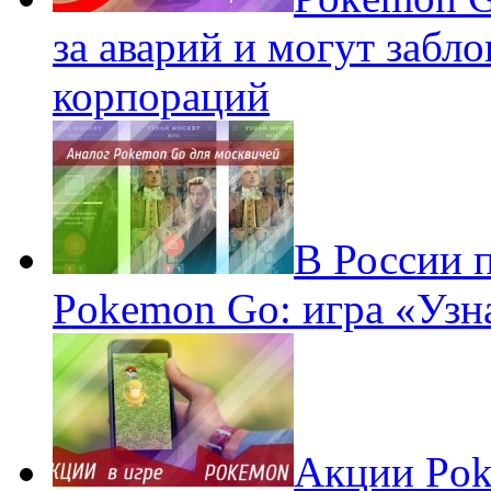
за аварий и могут забл
корпораций
В России 
Pokemon Go: игра «Узн
Акции Pok