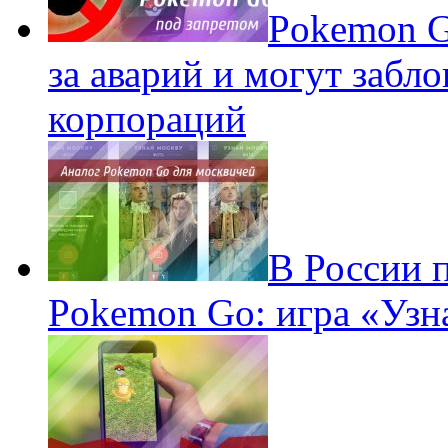
Pokеmon G
за аварий и могут забл
корпораций
В России 
Pokemon Go: игра «Узн