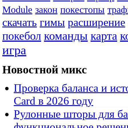
Module
закон
покестопы
траф
скачать
гимы
расширение
к
покебол
команды
карта
игра
Новостной микс
Проверка баланса и ист
Card в 2026 году
Рулонные шторы для ба
функциональное решен