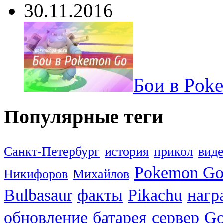
30.11.2016
Бои в Pok
Популярные теги
Санкт-Петербург
история
прикол
вид
Pokemon G
Никифоров
Михайлов
Bulbasaur
факты
Pikachu
нагр
обновление
батарея
сервер
Go