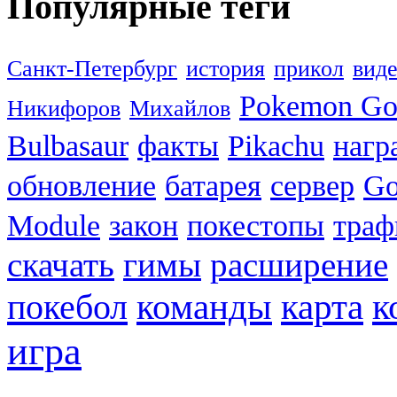
Популярные теги
Санкт-Петербург
история
прикол
вид
Pokemon G
Никифоров
Михайлов
Bulbasaur
факты
Pikachu
нагр
обновление
батарея
сервер
Go
Module
закон
покестопы
траф
скачать
гимы
расширение
к
покебол
команды
карта
игра