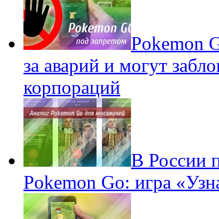
Pokеmon G
за аварий и могут забл
корпораций
В России 
Pokemon Go: игра «Узн