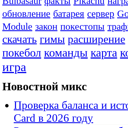
Bulbasaur
факты
Pikachu
нагр
обновление
батарея
сервер
Go
Module
закон
покестопы
траф
скачать
гимы
расширение
к
покебол
команды
карта
игра
Новостной микс
Проверка баланса и ист
Card в 2026 году