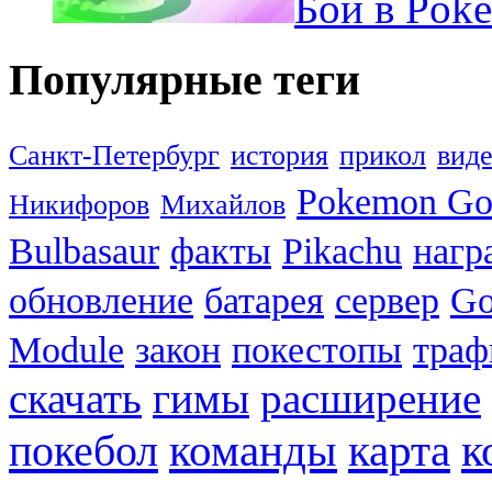
Бои в Pok
Популярные теги
Санкт-Петербург
история
прикол
вид
Pokemon G
Никифоров
Михайлов
Bulbasaur
факты
Pikachu
нагр
обновление
батарея
сервер
Go
Module
закон
покестопы
траф
скачать
гимы
расширение
к
покебол
команды
карта