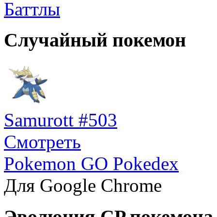
Баттлы
Случайный покемон
Samurott #503
Смотреть
Pokemon GO Pokedex
Для Google Chrome
Эволюция CP покемона