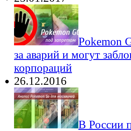
Pokеmon G
за аварий и могут забл
корпораций
26.12.2016
В России 