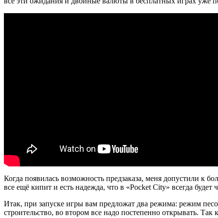
все эти ожидания и двойные валюты в бесплатных играх уже п
Когда появилась возможность предзаказа, меня допустили к бол
все ещё кипит и есть надежда, что в «Pocket City» всегда будет 
Итак, при запуске игры вам предложат два режима: режим песо
строительство, во втором все надо постепенно открывать. Так 