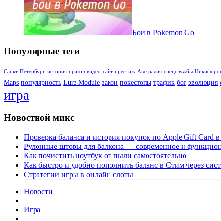
Бои в Pokemon Go
Популярные теги
Санкт-Петербург
история
прикол
видео
сайт
престиж
Австралия
спецслужбы
Никифоро
Maps
популярность
Lure Module
закон
покестопы
трафик
бот
эволюция
игра
Новостной микс
Проверка баланса и история покупок по Apple Gift Card в
Рулонные шторы для балкона — современное и функцио
Как почистить ноутбук от пыли самостоятельно
Как быстро и удобно пополнить баланс в Стим через сис
Стратегии игры в онлайн слоты
Новости
Игра