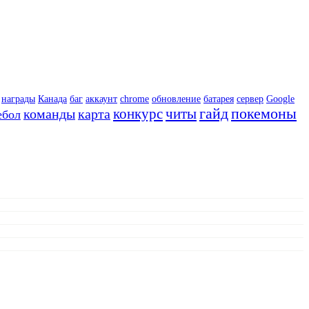
награды
Канада
баг
аккаунт
chrome
обновление
батарея
сервер
Google
гайд
покемоны
конкурс
читы
команды
карта
ебол