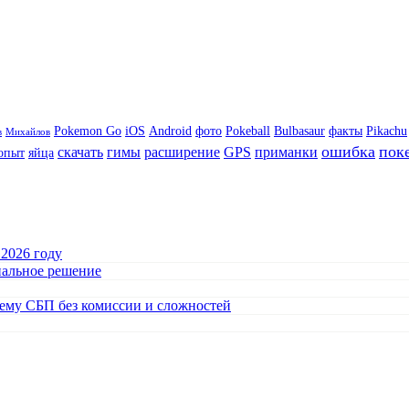
Pokemon Go
iOS
Android
фото
Pokeball
Bulbasaur
факты
Pikachu
в
Михайлов
ошибка
пок
скачать
гимы
расширение
GPS
приманки
опыт
яйца
 2026 году
нальное решение
тему СБП без комиссии и сложностей