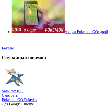
Акции Pokemon GO: двойн
Баттлы
Случайный покемон
Samurott #503
Смотреть
Pokemon GO Pokedex
Для Google Chrome