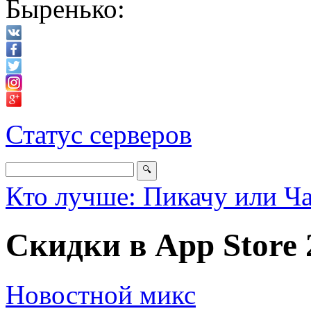
Быренько:
Статус серверов
Кто лучше: Пикачу или Ч
Скидки в App Store 
Новостной микс