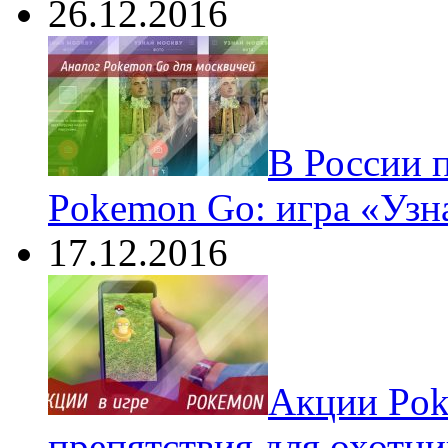
26.12.2016
В России 
Pokemon Go: игра «Узн
17.12.2016
Акции Pok
препятствия для охотни