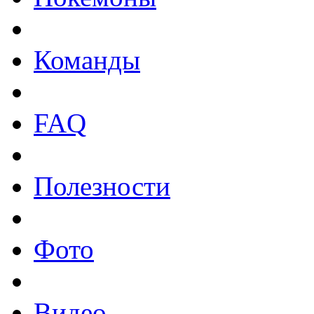
Команды
FAQ
Полезности
Фото
Видео