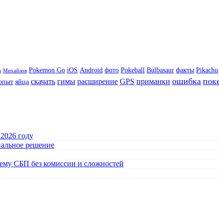
Pokemon Go
iOS
Android
фото
Pokeball
Bulbasaur
факты
Pikachu
в
Михайлов
ошибка
пок
скачать
гимы
расширение
GPS
приманки
опыт
яйца
 2026 году
нальное решение
тему СБП без комиссии и сложностей