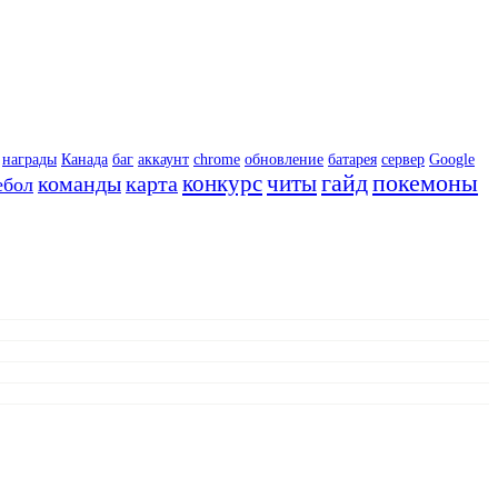
награды
Канада
баг
аккаунт
chrome
обновление
батарея
сервер
Google
гайд
покемоны
конкурс
читы
команды
карта
ебол