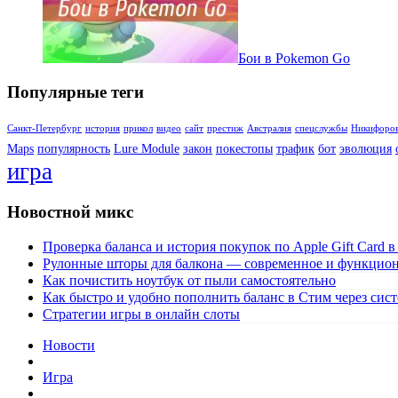
Бои в Pokemon Go
Популярные теги
Санкт-Петербург
история
прикол
видео
сайт
престиж
Австралия
спецслужбы
Никифоро
Maps
популярность
Lure Module
закон
покестопы
трафик
бот
эволюция
игра
Новостной микс
Проверка баланса и история покупок по Apple Gift Card в
Рулонные шторы для балкона — современное и функцио
Как почистить ноутбук от пыли самостоятельно
Как быстро и удобно пополнить баланс в Стим через сис
Стратегии игры в онлайн слоты
Новости
Игра