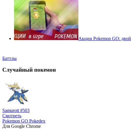
Акции Pokemon GO: двойн
Баттлы
Случайный покемон
Samurott #503
Смотреть
Pokemon GO Pokedex
Для Google Chrome