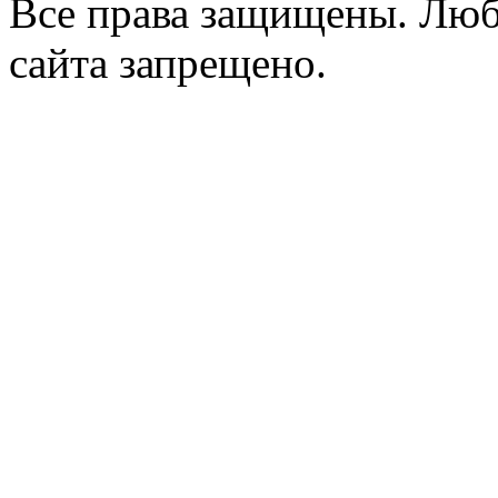
Все права защищены. Люб
сайта запрещено.