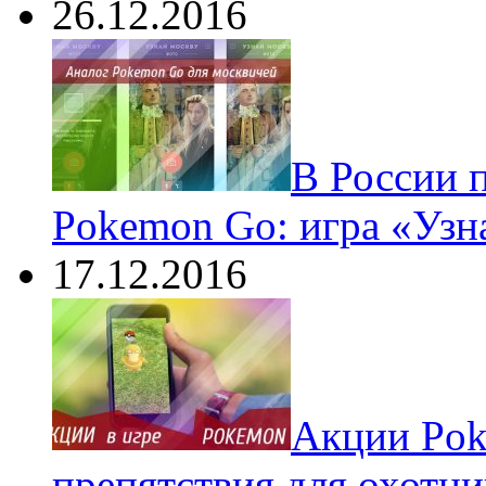
26.12.2016
В России 
Pokemon Go: игра «Узн
17.12.2016
Акции Pok
препятствия для охотни