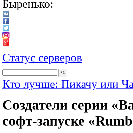
Быренько:
Статус серверов
Кто лучше: Пикачу или Ч
Создатели серии «B
софт-запуске «Rumbl