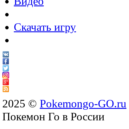
Видео
Скачать игру
2025 ©
Pokemongo-GO.ru
Покемон Го в России