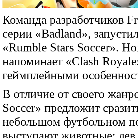
Команда разработчиков F
серии «Badland», запусти
«Rumble Stars Soccer». Н
напоминает «Clash Royale
геймплейными особеннос
В отличие от своего жанро
Soccer» предложит сразит
небольшом футбольном пол
выступают животные: лев, 