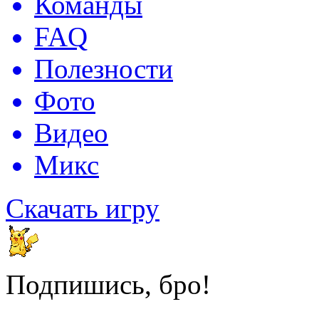
Команды
FAQ
Полезности
Фото
Видео
Микс
Скачать игру
Подпишись, бро!