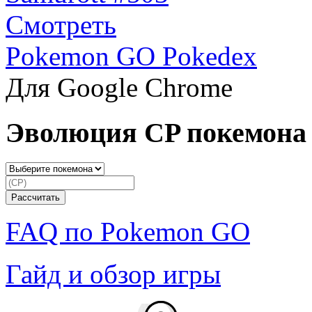
Смотреть
Pokemon GO Pokedex
Для Google Chrome
Эволюция CP покемона
FAQ по Pokemon GO
Гайд и обзор игры