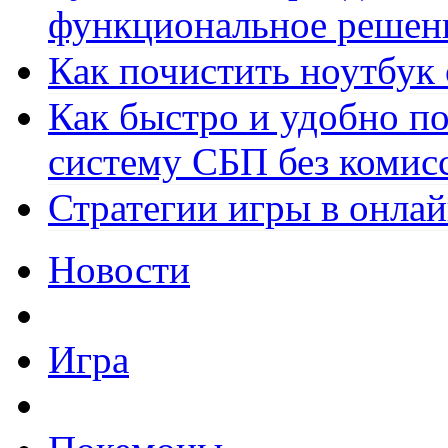
функциональное решен
Как почистить ноутбук
Как быстро и удобно по
систему СБП без комис
Стратегии игры в онла
Новости
Игра