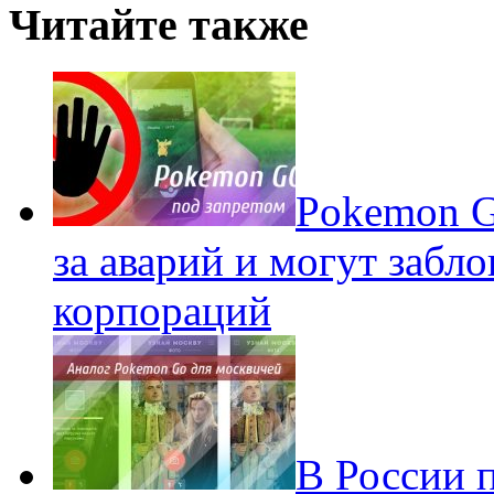
Читайте также
Pokеmon G
за аварий и могут забл
корпораций
В России 