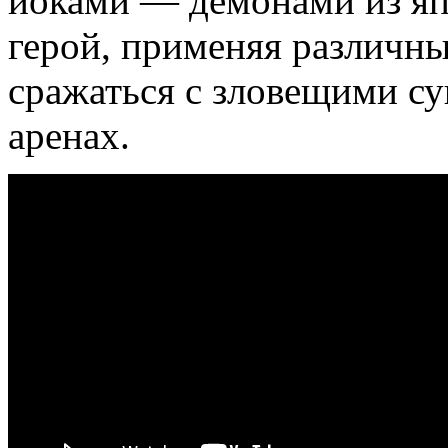
йоками — демонами из яп
герой, применяя различны
сражаться с зловещими с
аренах.