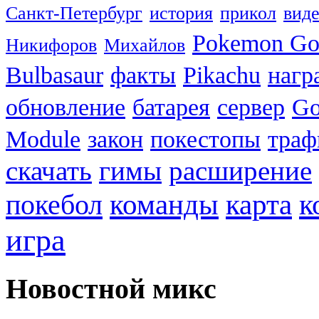
Санкт-Петербург
история
прикол
вид
Pokemon G
Никифоров
Михайлов
Bulbasaur
факты
Pikachu
нагр
обновление
батарея
сервер
Go
Module
закон
покестопы
траф
скачать
гимы
расширение
к
покебол
команды
карта
игра
Новостной микс