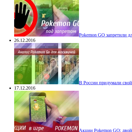
Pokеmon GO запретили для
26.12.2016
В России придумали свой
17.12.2016
Акции Pokemon GO: двойн