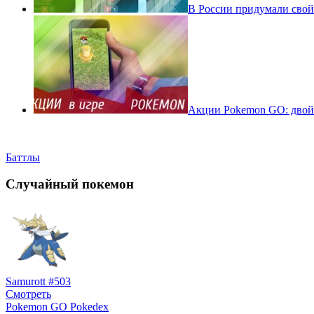
В России придумали свой
Акции Pokemon GO: двойн
Баттлы
Случайный покемон
Samurott #503
Смотреть
Pokemon GO Pokedex