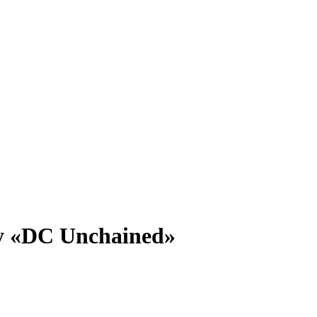
ру «DC Unchained»