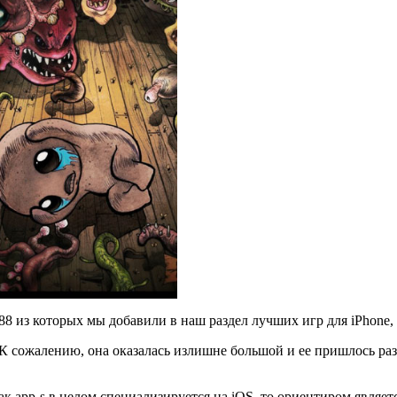
8 из которых мы добавили в наш раздел лучших игр для iPhone, i
К сожалению, она оказалась излишне большой и ее пришлось разб
как app-s в целом специализируется на iOS, то ориентиром являет