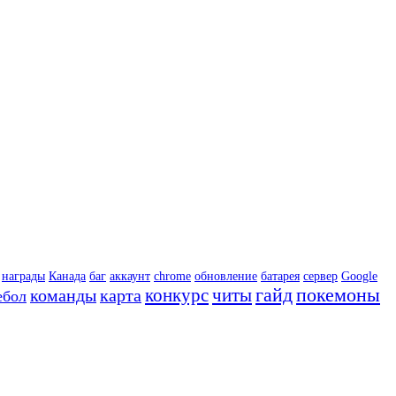
награды
Канада
баг
аккаунт
chrome
обновление
батарея
сервер
Google
гайд
покемоны
конкурс
читы
команды
карта
ебол