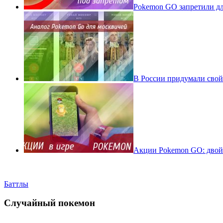
Pokеmon GO запретили для
В России придумали свой
Акции Pokemon GO: двойн
Баттлы
Случайный покемон