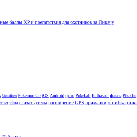
ые баллы XP и препятствия для охотников за Пикачу
Pokemon Go
iOS
Android
фото
Pokeball
Bulbasaur
факты
Pikachu
в
Михайлов
ошибка
пок
скачать
гимы
расширение
GPS
приманки
опыт
яйца
 2026 году