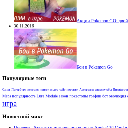
Акции Pokemon GO: двойн
30.11.2016
Бои в Pokemon Go
Популярные теги
Санкт-Петербург
история
прикол
видео
сайт
престиж
Австралия
спецслужбы
Никифоро
Maps
популярность
Lure Module
закон
покестопы
трафик
бот
эволюция
игра
Новостной микс
Проверка баланса и история покупок по Apple Gift Card в