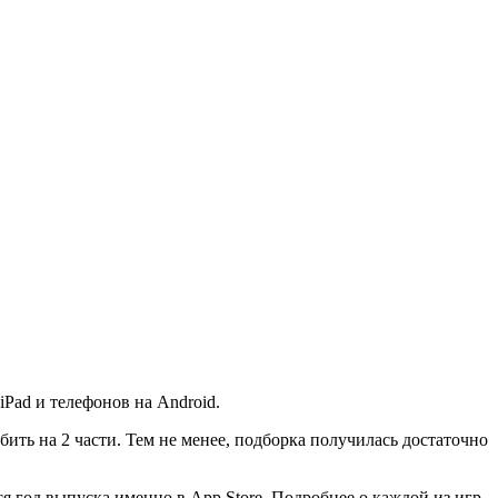
Pad и телефонов на Android.
ить на 2 части. Тем не менее, подборка получилась достаточно
ся год выпуска именно в App Store. Подробнее о каждой из игр