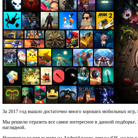
За 2017 год вышло достаточно много хороших мобильных игр, 8
Мы решили отразить все самое интересное в данной подборке. 
наглядной.
Некоторые из игр вышли на Android ранее, чем на iOS, но так 