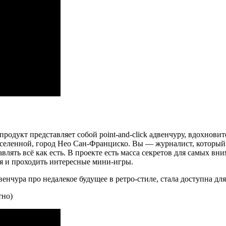
дукт представляет собой point-and-click адвенчуру, вдохновите
селенной, город Нео Сан-Франциско. Вы — журналист, который 
авлять всё как есть. В проекте есть масса секретов для самых в
я и проходить интересные мини-игры.
енчура про недалекое будущее в ретро-стиле, стала доступна для
тно)