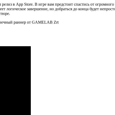
елиз в App Store. В игре вам предстоит спастись от огромного
т логическое завершение, но добраться до конца будет непросто
нтюре.
конечный раннер от GAMELAB Zrt