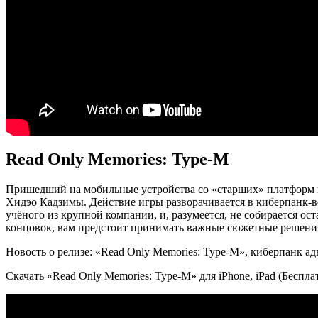
Read Only Memories: Type-M
Пришедший на мобильные устройства со «старших» платформ про
Хидэо Кадзимы. Действие игры разворачивается в киберпанк-в
учёного из крупной компании, и, разумеется, не собирается ост
концовок, вам предстоит принимать важные сюжетные решени
Новость о релизе: «Read Only Memories: Type-M», киберпанк адв
Скачать «Read Only Memories: Type-M» для iPhone, iPad (Беспла