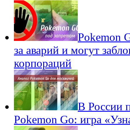
Pokеmon G
за аварий и могут забл
корпораций
В России 
Pokemon Go: игра «Узн