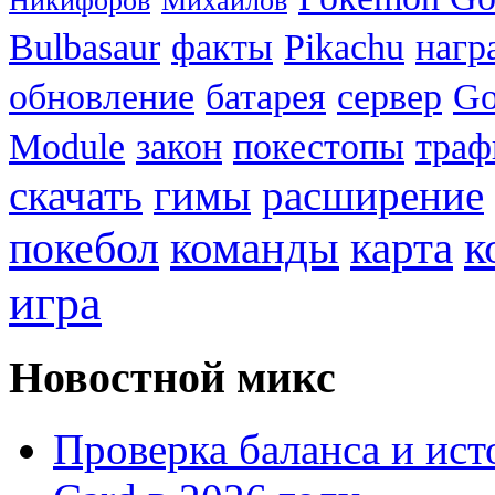
Никифоров
Михайлов
Bulbasaur
факты
Pikachu
нагр
обновление
батарея
сервер
Go
Module
закон
покестопы
траф
скачать
гимы
расширение
к
покебол
команды
карта
игра
Новостной микс
Проверка баланса и ист