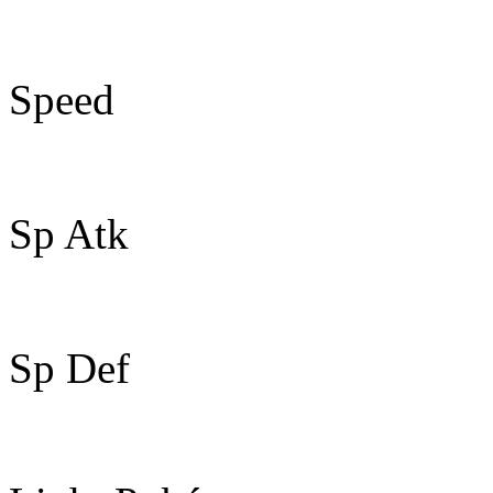
85
Speed
55
Sp Atk
115
Sp Def
90