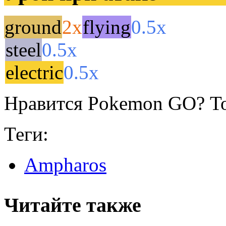
ground
2x
flying
0.5x
steel
0.5x
electric
0.5x
Нравится Pokemon GO? То
Теги:
Ampharos
Читайте также