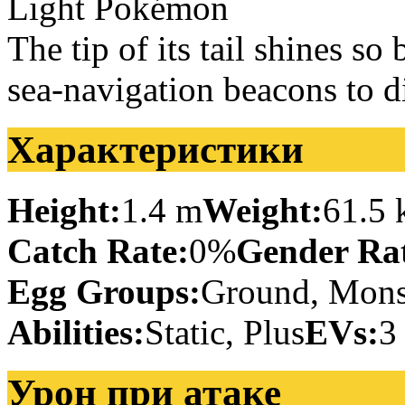
Light Pokémon
The tip of its tail shines so
sea-navigation beacons to di
Характеристики
Height:
1.4 m
Weight:
61.5 
Catch Rate:
0%
Gender Rat
Egg Groups:
Ground, Mons
Abilities:
Static, Plus
EVs:
3
Урон при атаке