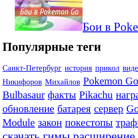
Бои в Pok
Популярные теги
Санкт-Петербург
история
прикол
вид
Pokemon G
Никифоров
Михайлов
Bulbasaur
факты
Pikachu
нагр
обновление
батарея
сервер
Go
Module
закон
покестопы
траф
скачать
гимы
расширение