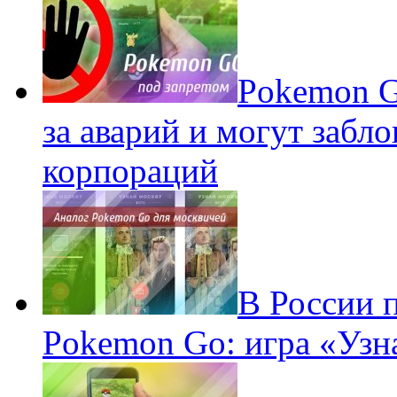
Pokеmon G
за аварий и могут забл
корпораций
В России 
Pokemon Go: игра «Узн