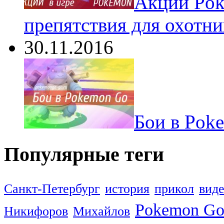
Акции Pok
препятствия для охотни
30.11.2016
Бои в Pok
Популярные теги
Санкт-Петербург
история
прикол
вид
Pokemon G
Никифоров
Михайлов