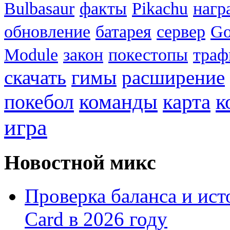
Bulbasaur
факты
Pikachu
нагр
обновление
батарея
сервер
Go
Module
закон
покестопы
траф
скачать
гимы
расширение
к
покебол
команды
карта
игра
Новостной микс
Проверка баланса и ист
Card в 2026 году