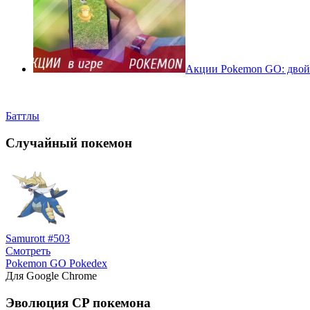
Акции Pokemon GO: двойн
Баттлы
Случайный покемон
Samurott #503
Смотреть
Pokemon GO Pokedex
Для Google Chrome
Эволюция CP покемона