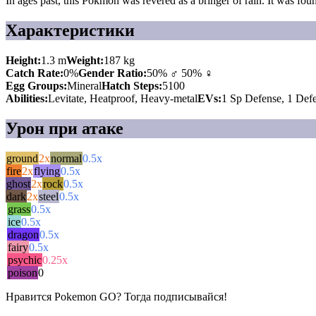
In ages past, this Pokmon was revered as a bringer of rain. It was fou
Характеристики
Height:
1.3 m
Weight:
187 kg
Catch Rate:
0%
Gender Ratio:
50% ♂ 50% ♀
Egg Groups:
Mineral
Hatch Steps:
5100
Abilities:
Levitate, Heatproof, Heavy-metal
EVs:
1 Sp Defense, 1 Def
Урон при атаке
ground
2x
normal
0.5x
fire
2x
flying
0.5x
ghost
2x
rock
0.5x
dark
2x
steel
0.5x
grass
0.5x
ice
0.5x
dragon
0.5x
fairy
0.5x
psychic
0.25x
poison
0
Нравится Pokemon GO? Тогда подписывайся!