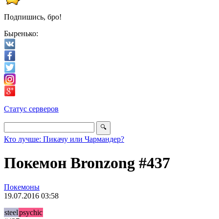
Подпишись, бро!
Быренько:
Статус серверов
Кто лучше: Пикачу или Чармандер?
Покемон Bronzong #437
Покемоны
19.07.2016 03:58
steel
psychic