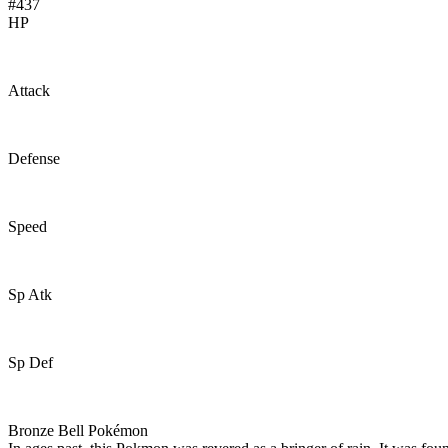
#437
HP
67
Attack
89
Defense
116
Speed
33
Sp Atk
79
Sp Def
116
Bronze Bell Pokémon