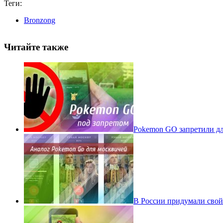
Теги:
Bronzong
Читайте также
Pokеmon GO запретили для
В России придумали свой