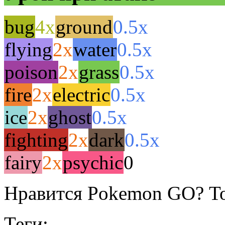
bug
4x
ground
0.5x
flying
2x
water
0.5x
poison
2x
grass
0.5x
fire
2x
electric
0.5x
ice
2x
ghost
0.5x
fighting
2x
dark
0.5x
fairy
2x
psychic
0
Нравится Pokemon GO? То
Теги: