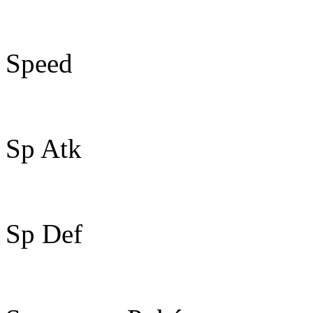
60
Speed
55
Sp Atk
115
Sp Def
60