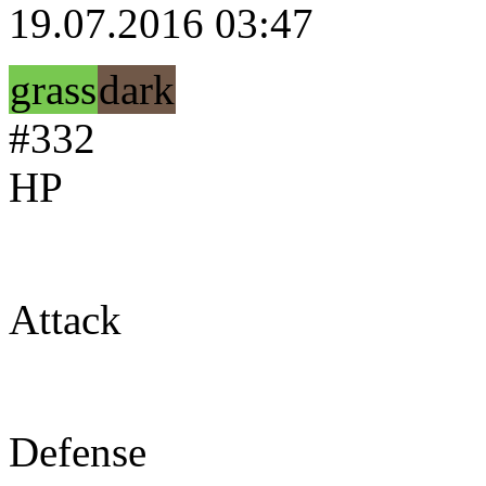
19.07.2016 03:47
grass
dark
#332
HP
70
Attack
115
Defense