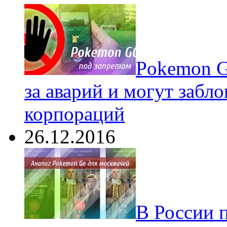
Pokеmon G
за аварий и могут забл
корпораций
26.12.2016
В России 