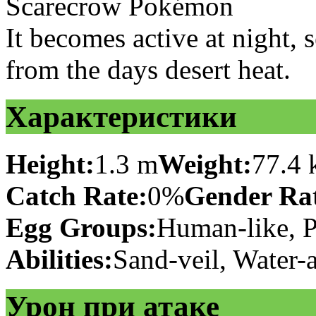
Scarecrow Pokémon
It becomes active at night, 
from the days desert heat.
Характеристики
Height:
1.3 m
Weight:
77.4 
Catch Rate:
0%
Gender Rat
Egg Groups:
Human-like, P
Abilities:
Sand-veil, Water-
Урон при атаке