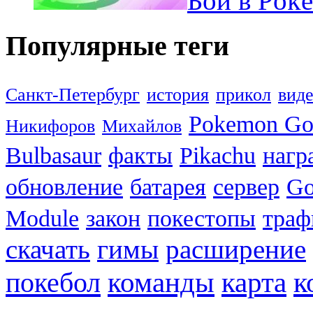
Бои в Pok
Популярные теги
Санкт-Петербург
история
прикол
вид
Pokemon G
Никифоров
Михайлов
Bulbasaur
факты
Pikachu
нагр
обновление
батарея
сервер
Go
Module
закон
покестопы
траф
скачать
гимы
расширение
к
покебол
команды
карта