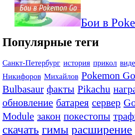
Бои в Pok
Популярные теги
Санкт-Петербург
история
прикол
вид
Pokemon G
Никифоров
Михайлов
Bulbasaur
факты
Pikachu
нагр
обновление
батарея
сервер
Go
Module
закон
покестопы
траф
скачать
гимы
расширение