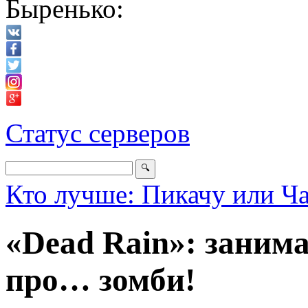
Быренько:
Статус серверов
Кто лучше: Пикачу или Ч
«Dead Rain»: заним
про… зомби!