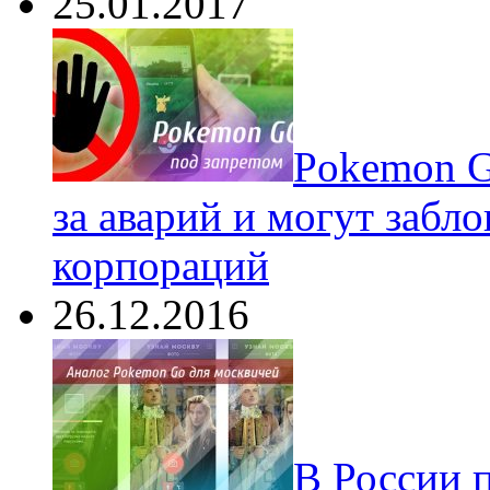
25.01.2017
Pokеmon G
за аварий и могут забл
корпораций
26.12.2016
В России 