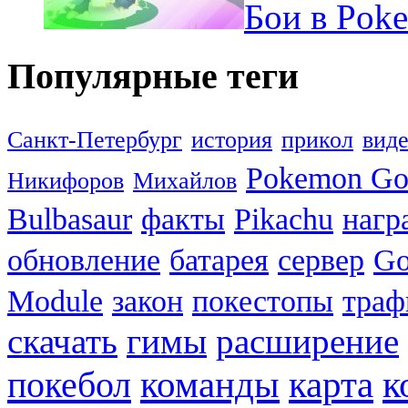
Бои в Pok
Популярные теги
Санкт-Петербург
история
прикол
вид
Pokemon G
Никифоров
Михайлов
Bulbasaur
факты
Pikachu
нагр
обновление
батарея
сервер
Go
Module
закон
покестопы
траф
скачать
гимы
расширение
к
покебол
команды
карта