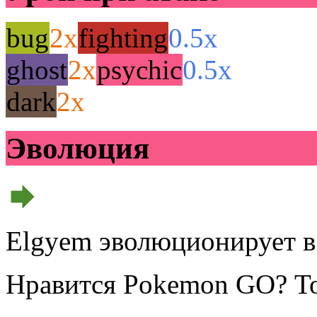
bug
2x
fighting
0.5x
ghost
2x
psychic
0.5x
dark
2x
Эволюция
Elgyem эволюционирует 
Нравится Pokemon GO? То