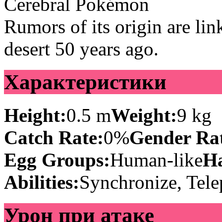
Cerebral Pokémon
Rumors of its origin are lin
desert 50 years ago.
Характеристики
Height:
0.5 m
Weight:
9 kg
Catch Rate:
0%
Gender Rat
Egg Groups:
Human-like
Ha
Abilities:
Synchronize, Tele
Урон при атаке