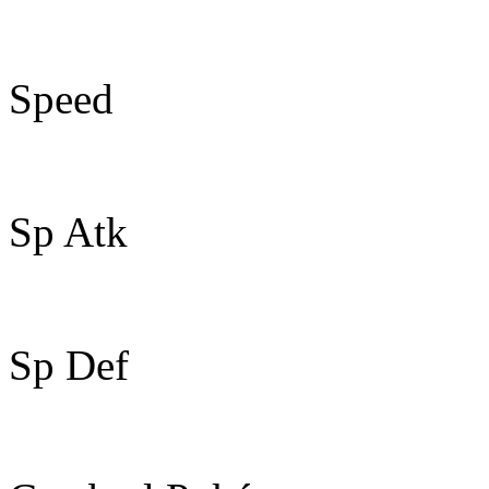
55
Speed
30
Sp Atk
85
Sp Def
55