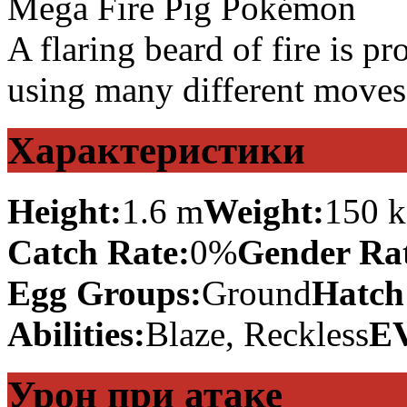
Mega Fire Pig Pokémon
A flaring beard of fire is proo
using many different moves
Характеристики
Height:
1.6 m
Weight:
150 
Catch Rate:
0%
Gender Rat
Egg Groups:
Ground
Hatch
Abilities:
Blaze, Reckless
EV
Урон при атаке