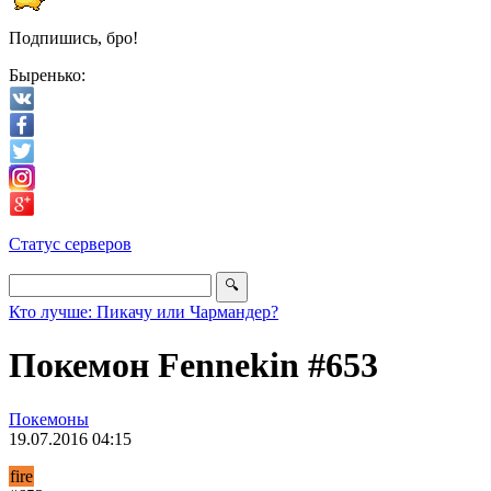
Подпишись, бро!
Быренько:
Статус серверов
Кто лучше: Пикачу или Чармандер?
Покемон Fennekin #653
Покемоны
19.07.2016 04:15
fire