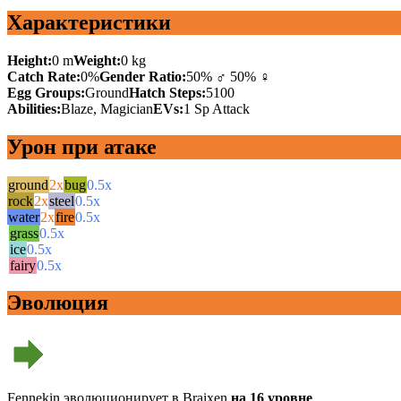
Характеристики
Height:
0 m
Weight:
0 kg
Catch Rate:
0%
Gender Ratio:
50% ♂ 50% ♀
Egg Groups:
Ground
Hatch Steps:
5100
Abilities:
Blaze, Magician
EVs:
1 Sp Attack
Урон при атаке
ground
2x
bug
0.5x
rock
2x
steel
0.5x
water
2x
fire
0.5x
grass
0.5x
ice
0.5x
fairy
0.5x
Эволюция
Fennekin эволюционирует в Braixen
на 16 уровне
.