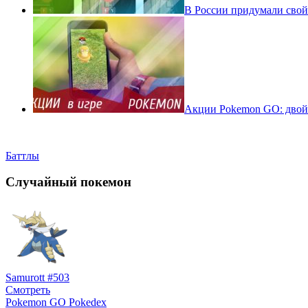
В России придумали свой
Акции Pokemon GO: двойн
Баттлы
Случайный покемон
Samurott #503
Смотреть
Pokemon GO Pokedex