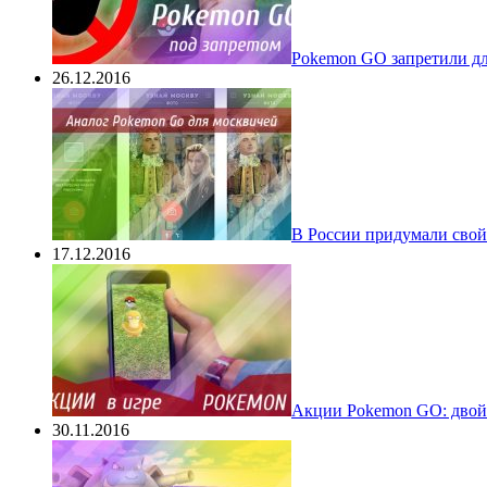
Pokеmon GO запретили для
26.12.2016
В России придумали свой
17.12.2016
Акции Pokemon GO: двойн
30.11.2016