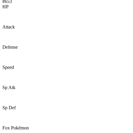
#653
HP
40
Attack
45
Defense
40
Speed
60
Sp Atk
62
Sp Def
60
Fox Pokémon