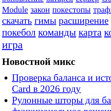
Module
закон
покестопы
траф
скачать
гимы
расширение
к
покебол
команды
карта
игра
Новостной микс
Проверка баланса и ист
Card в 2026 году
Рулонные шторы для ба