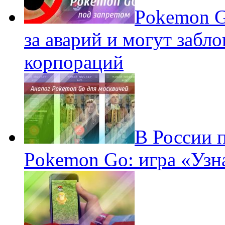
Pokеmon G
за аварий и могут забл
корпораций
В России 
Pokemon Go: игра «Узн