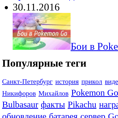
30.11.2016
Бои в Pok
Популярные теги
Санкт-Петербург
история
прикол
вид
Pokemon G
Никифоров
Михайлов
Bulbasaur
факты
Pikachu
нагр
обновление
батарея
сервер
Go