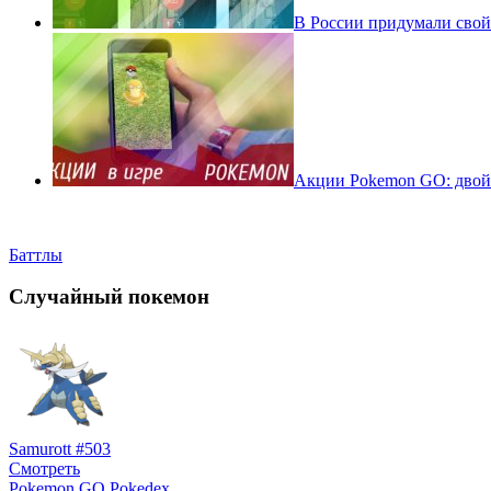
В России придумали свой
Акции Pokemon GO: двойн
Баттлы
Случайный покемон
Samurott #503
Смотреть
Pokemon GO Pokedex