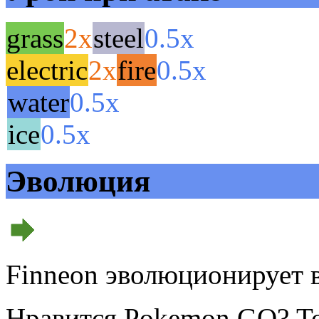
grass
2x
steel
0.5x
electric
2x
fire
0.5x
water
0.5x
ice
0.5x
Эволюция
Finneon эволюционирует 
Нравится Pokemon GO? То