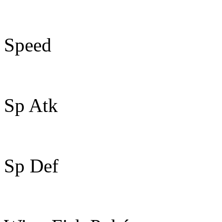
56
Speed
66
Sp Atk
49
Sp Def
61