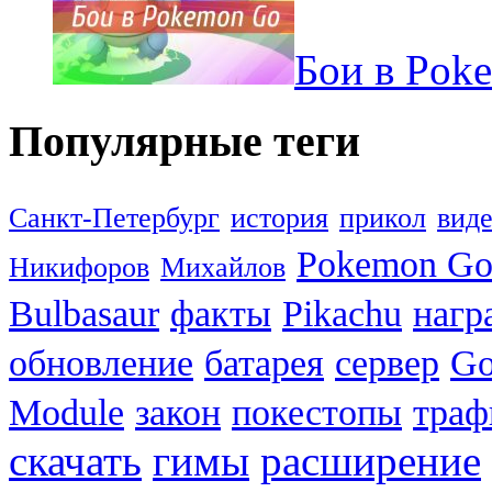
Бои в Pok
Популярные теги
Санкт-Петербург
история
прикол
вид
Pokemon G
Никифоров
Михайлов
Bulbasaur
факты
Pikachu
нагр
обновление
батарея
сервер
Go
Module
закон
покестопы
траф
скачать
гимы
расширение