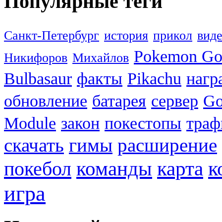
Популярные теги
Санкт-Петербург
история
прикол
вид
Pokemon G
Никифоров
Михайлов
Bulbasaur
факты
Pikachu
нагр
обновление
батарея
сервер
Go
Module
закон
покестопы
траф
скачать
гимы
расширение
к
покебол
команды
карта
игра