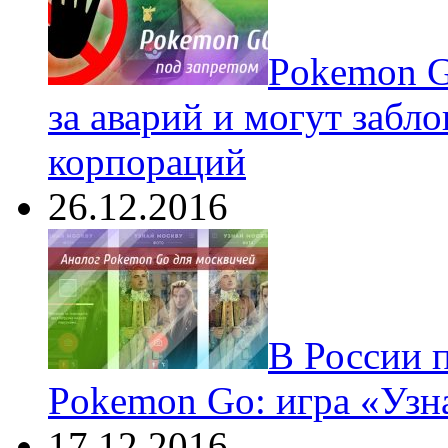
Pokеmon G
за аварий и могут забл
корпораций
26.12.2016
В России 
Pokemon Go: игра «Узн
17.12.2016