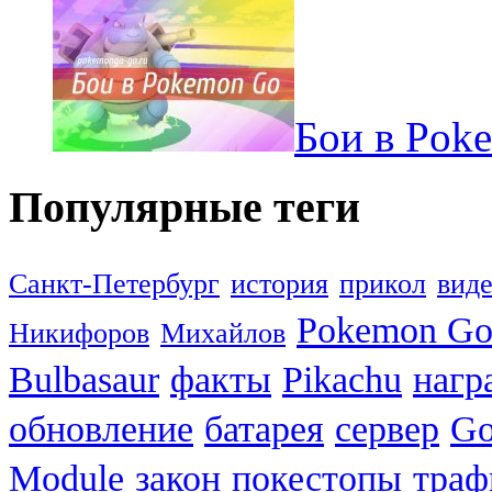
Бои в Pok
Популярные теги
Санкт-Петербург
история
прикол
вид
Pokemon G
Никифоров
Михайлов
Bulbasaur
факты
Pikachu
нагр
обновление
батарея
сервер
Go
Module
закон
покестопы
траф