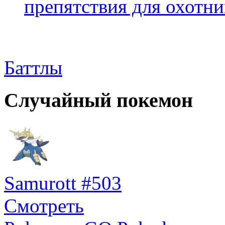
препятствия для охотни
Баттлы
Случайный покемон
Samurott #503
Смотреть