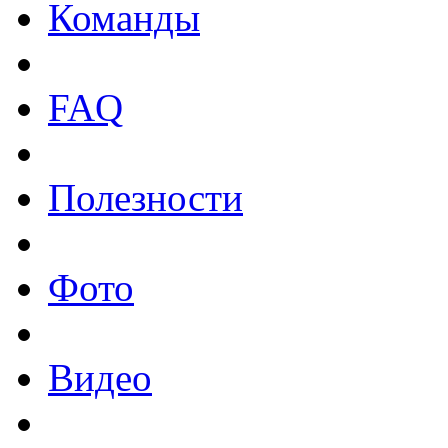
Команды
FAQ
Полезности
Фото
Видео