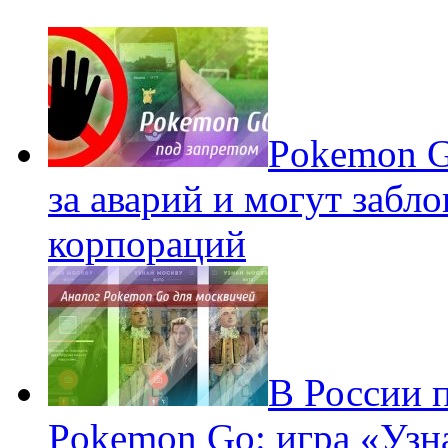
Pokеmon G
за аварий и могут забл
корпораций
В России 
Pokemon Go: игра «Узн