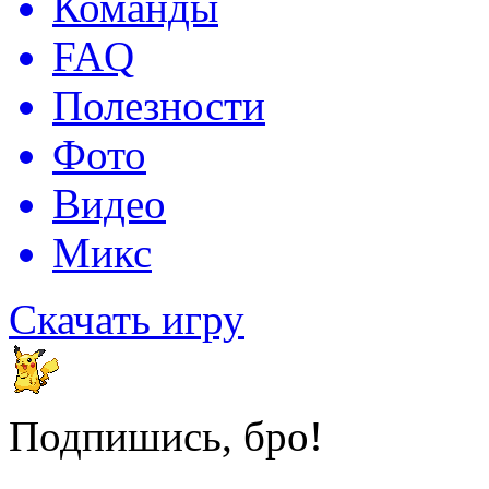
Команды
FAQ
Полезности
Фото
Видео
Микс
Скачать игру
Подпишись, бро!