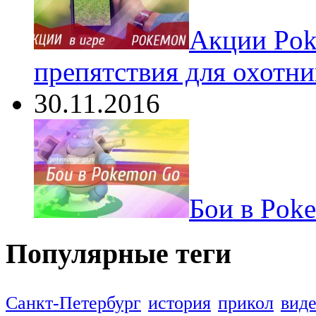
Акции Pok
препятствия для охотни
30.11.2016
Бои в Pok
Популярные теги
Санкт-Петербург
история
прикол
вид