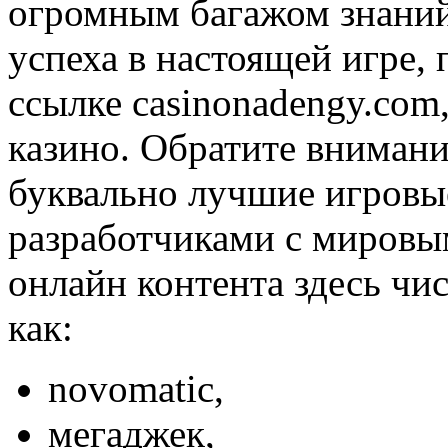
огромным багажом знаний
успеха в настоящей игре,
ссылке casinonadengy.com,
казино. Обратите внимани
буквально лучшие игровы
разработчиками с мировы
онлайн контента здесь чи
как:
novomatic,
мегаджек,