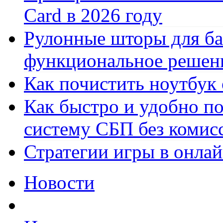
Card в 2026 году
Рулонные шторы для ба
функциональное решен
Как почистить ноутбук
Как быстро и удобно по
систему СБП без комис
Стратегии игры в онла
Новости