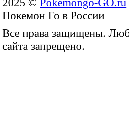
2025 ©
Pokemongo-GO.ru
Покемон Го в России
Все права защищены. Люб
сайта запрещено.