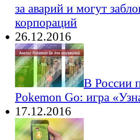
за аварий и могут забл
корпораций
26.12.2016
В России 
Pokemon Go: игра «Узн
17.12.2016