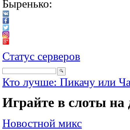
Быренько:
Статус серверов
Кто лучше: Пикачу или Ч
Играйте в слоты на 
Новостной микс