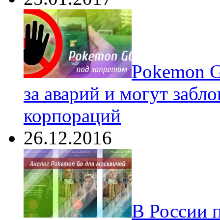
Pokеmon G
за аварий и могут забл
корпораций
26.12.2016
В России 