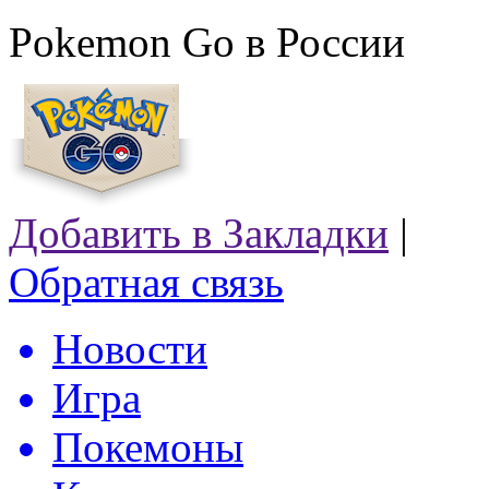
Pokemon Go в России
Добавить в Закладки
|
Обратная связь
Новости
Игра
Покемоны