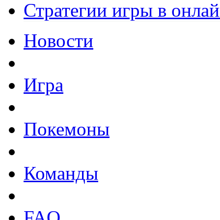
Стратегии игры в онла
Новости
Игра
Покемоны
Команды
FAQ