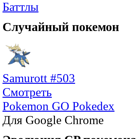
Баттлы
Случайный покемон
Samurott #503
Смотреть
Pokemon GO Pokedex
Для Google Chrome