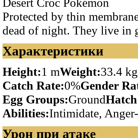
Desert Croc Pokémon
Protected by thin membranes
dead of night. They live in 
Характеристики
Height:
1 m
Weight:
33.4 kg
Catch Rate:
0%
Gender Rat
Egg Groups:
Ground
Hatch
Abilities:
Intimidate, Anger
Урон при атаке