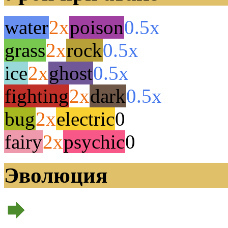
water
2x
poison
0.5x
grass
2x
rock
0.5x
ice
2x
ghost
0.5x
fighting
2x
dark
0.5x
bug
2x
electric
0
fairy
2x
psychic
0
Эволюция