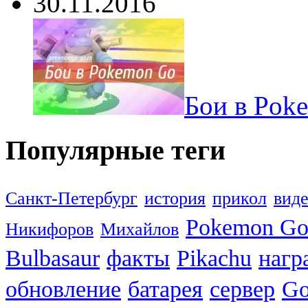
30.11.2016
Бои в Pok
Популярные теги
Санкт-Петербург
история
прикол
вид
Pokemon G
Никифоров
Михайлов
Bulbasaur
факты
Pikachu
нагр
обновление
батарея
сервер
Go