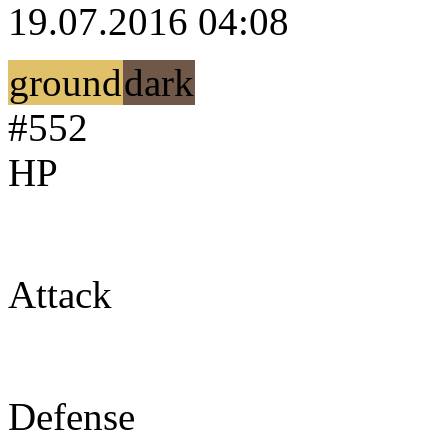
19.07.2016 04:08
ground
dark
#552
HP
60
Attack
82
Defense