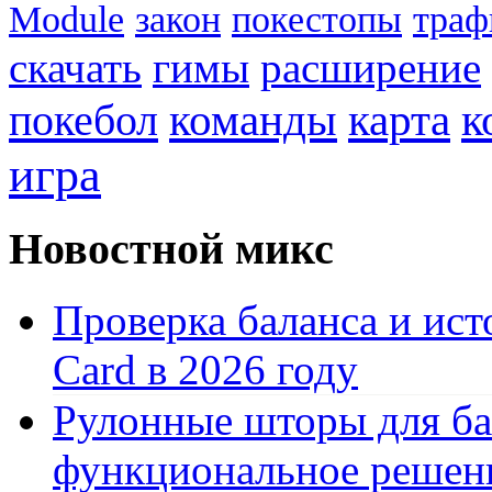
Module
закон
покестопы
траф
скачать
гимы
расширение
к
покебол
команды
карта
игра
Новостной микс
Проверка баланса и ист
Card в 2026 году
Рулонные шторы для ба
функциональное решен