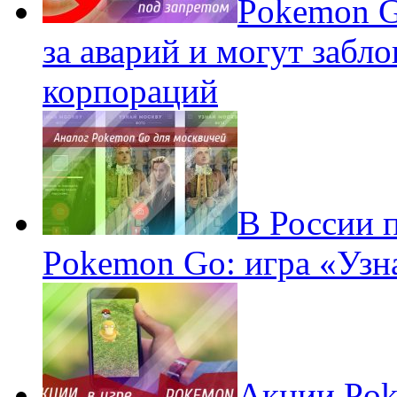
Pokеmon G
за аварий и могут забл
корпораций
В России 
Pokemon Go: игра «Узн
Акции Pok