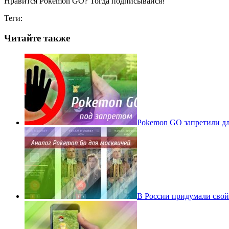
Нравится Pokemon GO? Тогда подписывайся!
Теги:
Читайте также
Pokеmon GO запретили для
В России придумали свой