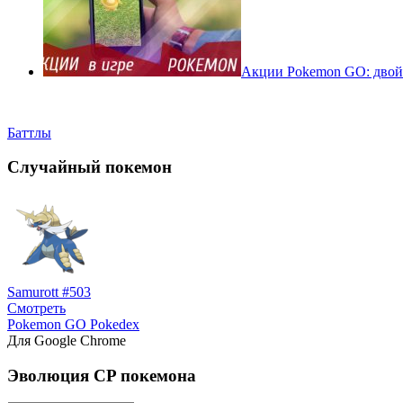
Акции Pokemon GO: двойн
Баттлы
Случайный покемон
Samurott #503
Смотреть
Pokemon GO Pokedex
Для Google Chrome
Эволюция CP покемона