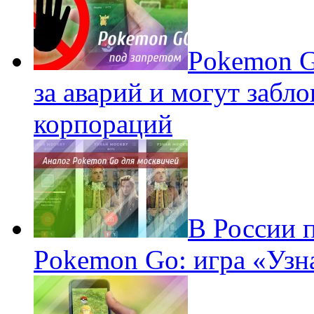
Pokеmon G
за аварий и могут забл
корпораций
В России 
Pokemon Go: игра «Узн