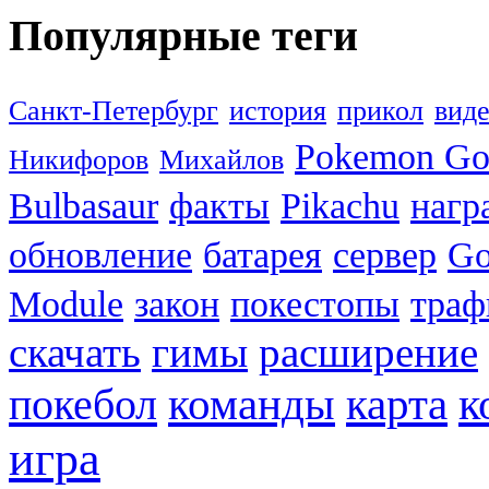
Популярные теги
Санкт-Петербург
история
прикол
вид
Pokemon G
Никифоров
Михайлов
Bulbasaur
факты
Pikachu
нагр
обновление
батарея
сервер
Go
Module
закон
покестопы
траф
скачать
гимы
расширение
к
покебол
команды
карта
игра