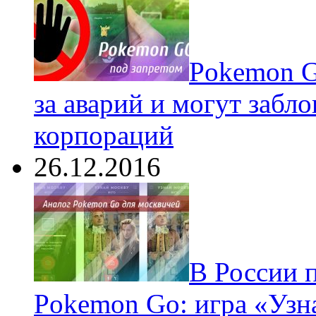
Pokеmon G
за аварий и могут забл
корпораций
26.12.2016
В России 
Pokemon Go: игра «Узн