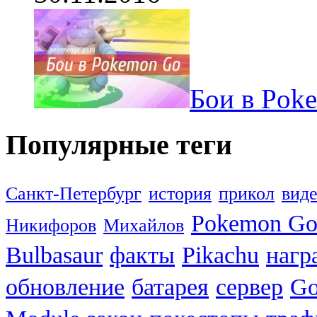
Бои в Pok
Популярные теги
Санкт-Петербург
история
прикол
вид
Pokemon G
Никифоров
Михайлов
Bulbasaur
факты
Pikachu
нагр
обновление
батарея
сервер
Go