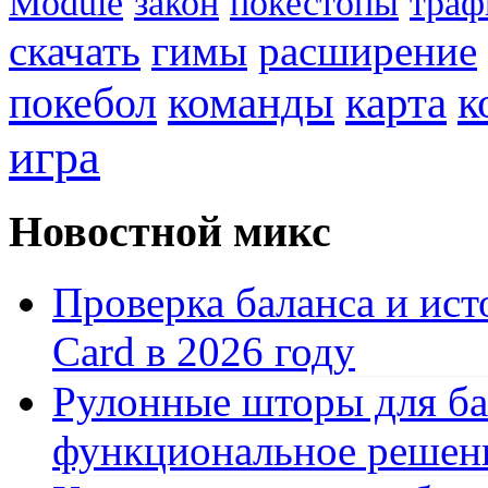
Module
закон
покестопы
траф
скачать
гимы
расширение
к
покебол
команды
карта
игра
Новостной микс
Проверка баланса и ист
Card в 2026 году
Рулонные шторы для ба
функциональное решен