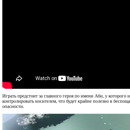
Играть предстоит за главного героя по имени Аби, у которого
контролировать носителем, что будет крайне полезно в беспощ
опасности.