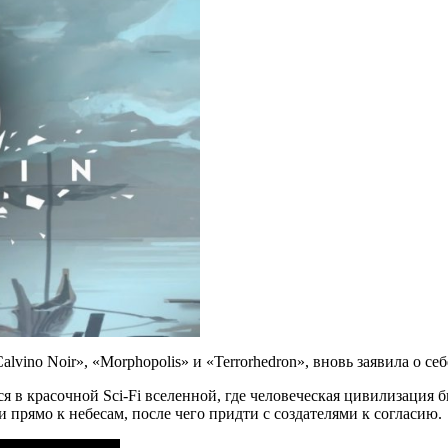
Calvino Noir», «Morphopolis» и «Terrorhedron», вновь заявила о с
тся в красочной Sci-Fi вселенной, где человеческая цивилизаци
 прямо к небесам, после чего придти с создателями к согласию.