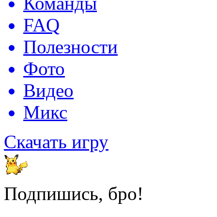
Команды
FAQ
Полезности
Фото
Видео
Микс
Скачать игру
Подпишись, бро!