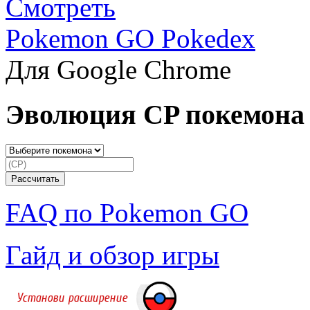
Смотреть
Pokemon GO Pokedex
Для Google Chrome
Эволюция CP покемона
FAQ по Pokemon GO
Гайд и обзор игры