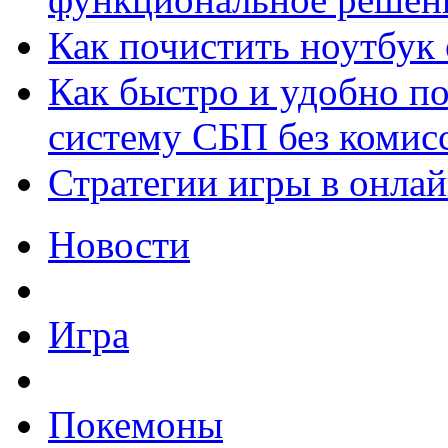
Как почистить ноутбук
Как быстро и удобно по
систему СБП без комис
Стратегии игры в онла
Новости
Игра
Покемоны