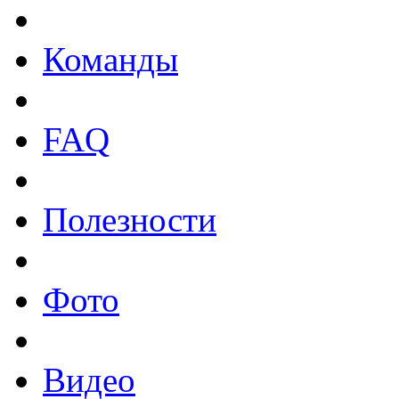
Команды
FAQ
Полезности
Фото
Видео