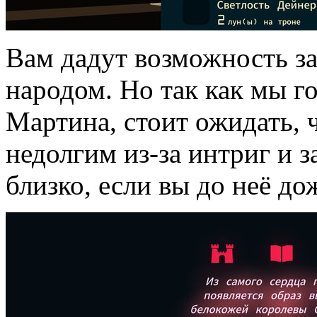
Вам дадут возможность з
народом. Но так как мы г
Мартина, стоит ожидать, 
недолгим из-за интриг и з
близко, если вы до неё дож