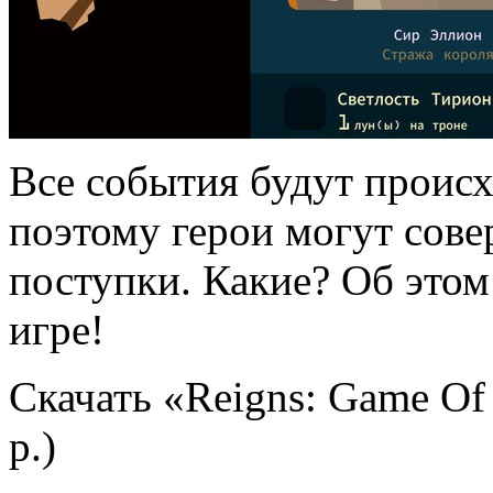
Все события будут проис
поэтому герои могут сов
поступки. Какие? Об этом
игре!
Скачать «Reigns: Game Of 
р.)