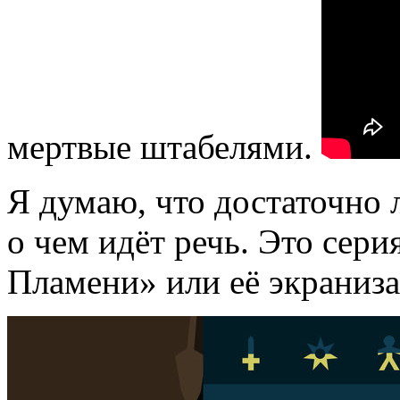
мертвые штабелями.
Я думаю, что достаточно л
о чем идёт речь. Это сер
Пламени» или её экраниз