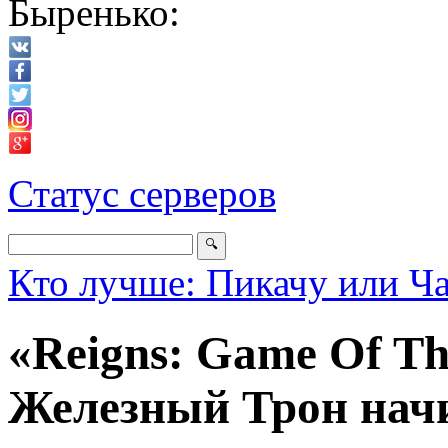
Быренько:
Статус серверов
Кто лучше: Пикачу или Ч
«Reigns: Game Of Th
Железный Трон начи