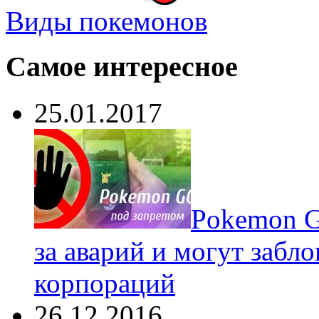
Виды покемонов
Самое интересное
25.01.2017
Pokеmon G
за аварий и могут забл
корпораций
26.12.2016