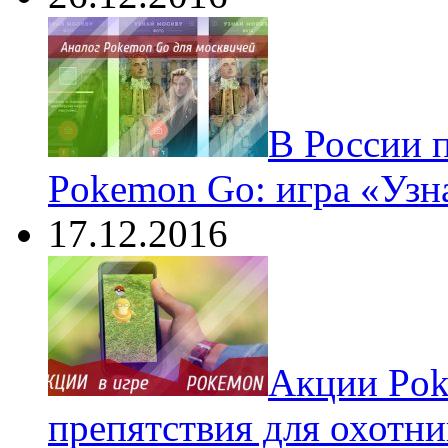
В России 
Pokemon Go: игра «Узн
17.12.2016
Акции Pok
препятствия для охотни