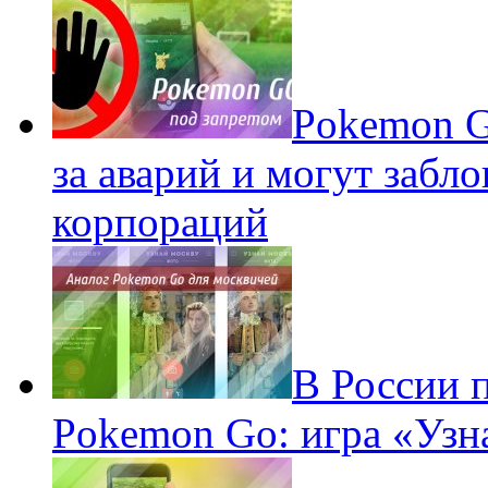
Pokеmon G
за аварий и могут забл
корпораций
В России 
Pokemon Go: игра «Узн