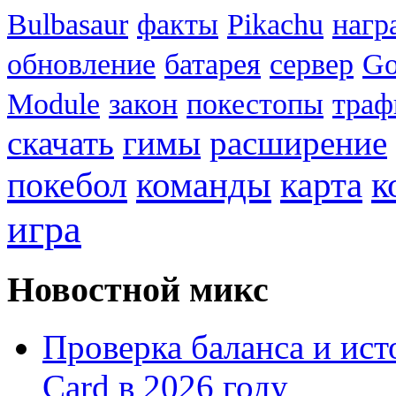
Bulbasaur
факты
Pikachu
нагр
обновление
батарея
сервер
Go
Module
закон
покестопы
траф
скачать
гимы
расширение
к
покебол
команды
карта
игра
Новостной микс
Проверка баланса и ист
Card в 2026 году