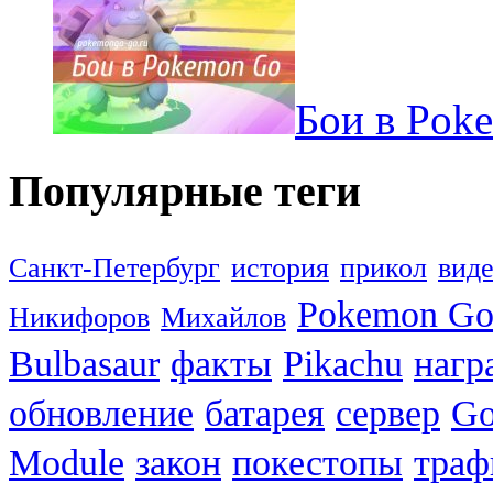
Бои в Pok
Популярные теги
Санкт-Петербург
история
прикол
вид
Pokemon G
Никифоров
Михайлов
Bulbasaur
факты
Pikachu
нагр
обновление
батарея
сервер
Go
Module
закон
покестопы
траф