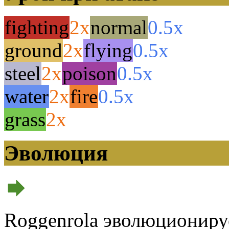
fighting
2x
normal
0.5x
ground
2x
flying
0.5x
steel
2x
poison
0.5x
water
2x
fire
0.5x
grass
2x
Эволюция
Roggenrola эволюциониру