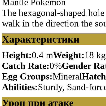
Mantle Pokémon
The hexagonal-shaped hole is
walk in the direction the s
Характеристики
Height:
0.4 m
Weight:
18 kg
Catch Rate:
0%
Gender Rat
Egg Groups:
Mineral
Hatch
Abilities:
Sturdy, Sand-forc
Урон при атаке