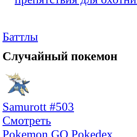
Баттлы
Случайный покемон
Samurott #503
Смотреть
Pokemon GO Pokedex