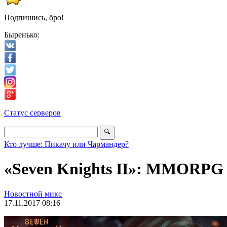
Подпишись, бро!
Быренько:
Статус серверов
Кто лучше: Пикачу или Чармандер?
«Seven Knights II»: MMORPG 
Новостной микс
17.11.2017 08:16