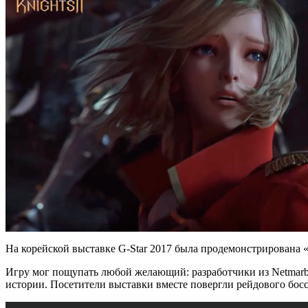
На корейской выставке G-Star 2017 была продемонстрирована 
Игру мог пощупать любой желающий: разработчики из Netmarbl
истории. Посетители выставки вместе повергли рейдового босса