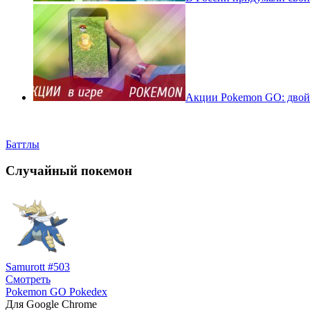
Акции Pokemon GO: двойн
Баттлы
Случайный покемон
Samurott #503
Смотреть
Pokemon GO Pokedex
Для Google Chrome