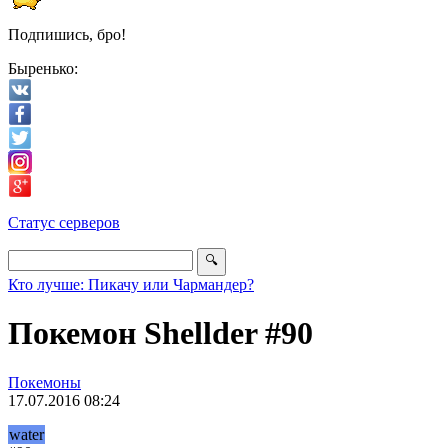
Подпишись, бро!
Быренько:
Статус серверов
Кто лучше: Пикачу или Чармандер?
Покемон Shellder #90
Покемоны
17.07.2016 08:24
water