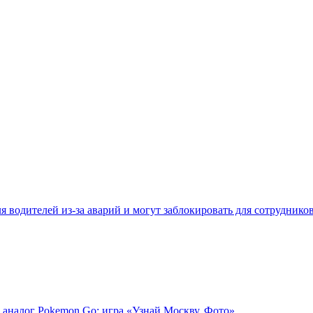
 водителей из-за аварий и могут заблокировать для сотруднико
 аналог Pokemon Go: игра «Узнай Москву. Фото»