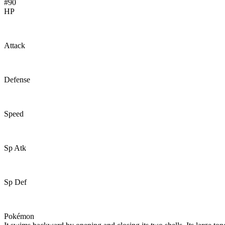
#90
HP
30
Attack
65
Defense
100
Speed
40
Sp Atk
45
Sp Def
25
Pokémon