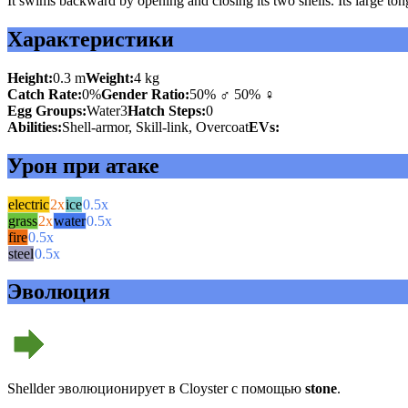
It swims backward by opening and closing its two shells. Its large to
Характеристики
Height:
0.3 m
Weight:
4 kg
Catch Rate:
0%
Gender Ratio:
50% ♂ 50% ♀
Egg Groups:
Water3
Hatch Steps:
0
Abilities:
Shell-armor, Skill-link, Overcoat
EVs:
Урон при атаке
electric
2x
ice
0.5x
grass
2x
water
0.5x
fire
0.5x
steel
0.5x
Эволюция
Shellder эволюционирует в Cloyster с помощью
stone
.