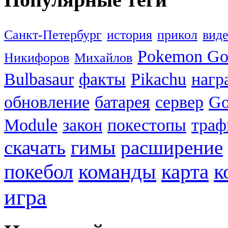
Санкт-Петербург
история
прикол
вид
Pokemon G
Никифоров
Михайлов
Bulbasaur
факты
Pikachu
нагр
обновление
батарея
сервер
Go
Module
закон
покестопы
траф
скачать
гимы
расширение
к
покебол
команды
карта
игра