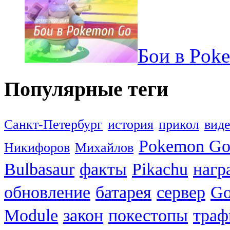
Бои в Pok
Популярные теги
Санкт-Петербург
история
прикол
вид
Pokemon G
Никифоров
Михайлов
Bulbasaur
факты
Pikachu
нагр
обновление
батарея
сервер
Go
Module
закон
покестопы
траф