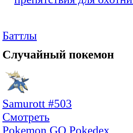
Баттлы
Случайный покемон
Samurott #503
Смотреть
Pokemon GO Pokedex