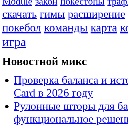
Module
закон
покестопы
траф
скачать
гимы
расширение
к
покебол
команды
карта
игра
Новостной микс
Проверка баланса и ист
Card в 2026 году
Рулонные шторы для ба
функциональное решен