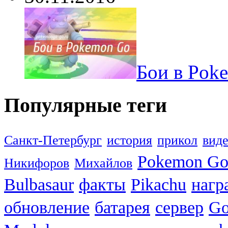
Бои в Pok
Популярные теги
Санкт-Петербург
история
прикол
вид
Pokemon G
Никифоров
Михайлов
Bulbasaur
факты
Pikachu
нагр
обновление
батарея
сервер
Go