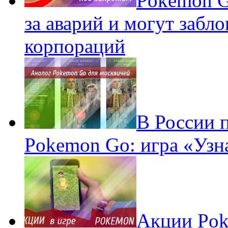
Pokеmon G
за аварий и могут забл
корпораций
В России 
Pokemon Go: игра «Узн
Акции Pok