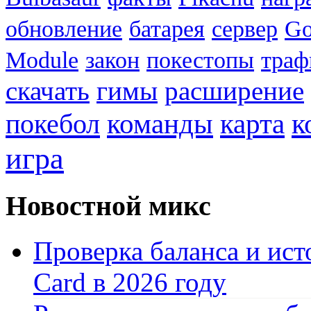
обновление
батарея
сервер
Go
Module
закон
покестопы
траф
скачать
гимы
расширение
к
покебол
команды
карта
игра
Новостной микс
Проверка баланса и ист
Card в 2026 году