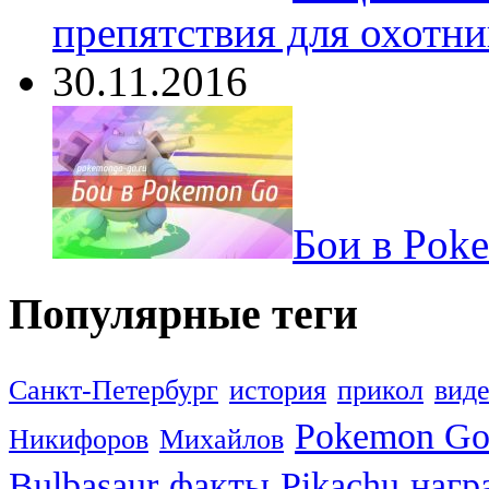
препятствия для охотни
30.11.2016
Бои в Pok
Популярные теги
Санкт-Петербург
история
прикол
вид
Pokemon G
Никифоров
Михайлов
Bulbasaur
факты
Pikachu
нагр