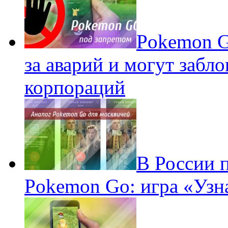
Pokеmon G
за аварий и могут забл
корпораций
В России 
Pokemon Go: игра «Узн