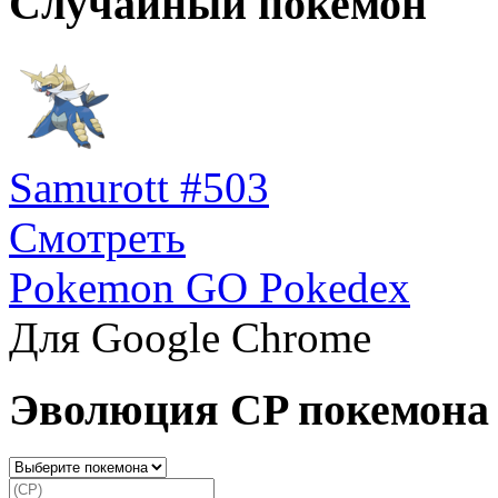
Случайный покемон
Samurott #503
Смотреть
Pokemon GO Pokedex
Для Google Chrome
Эволюция CP покемона