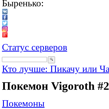
Быренько:
Статус серверов
Кто лучше: Пикачу или Ч
Покемон Vigoroth #
Покемоны