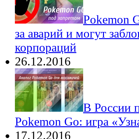
Pokеmon G
за аварий и могут забл
корпораций
26.12.2016
В России 
Pokemon Go: игра «Узн
17.12.2016