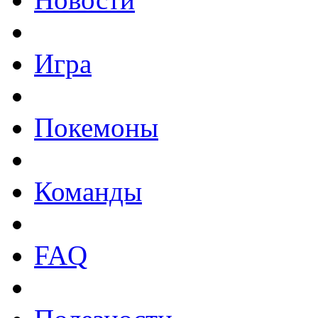
Игра
Покемоны
Команды
FAQ