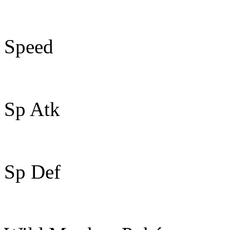
80
Speed
90
Sp Atk
55
Sp Def
55