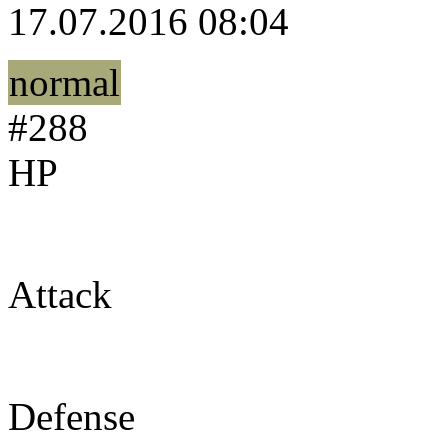
17.07.2016 08:04
normal
#288
HP
80
Attack
80
Defense